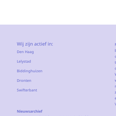
Wij zijn actief in:
Den Haag
Lelystad
Biddinghuizen
Dronten
Swifterbant
Nieuwsarchief