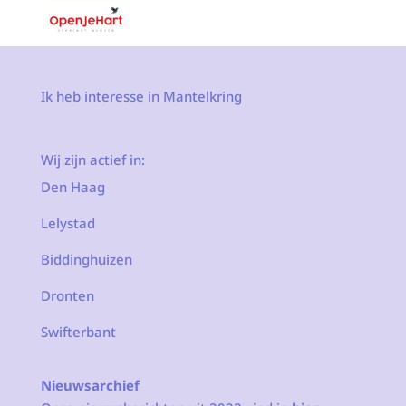
Ik heb interesse in Mantelkring
Wij zijn actief in:
Den Haag
Lelystad
Biddinghuizen
Dronten
Swifterbant
Nieuwsarchief