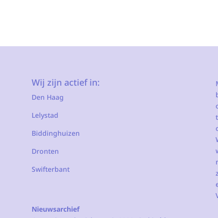
Wij zijn actief in:
Den Haag
Lelystad
Biddinghuizen
Dronten
Swifterbant
Nieuwsarchief