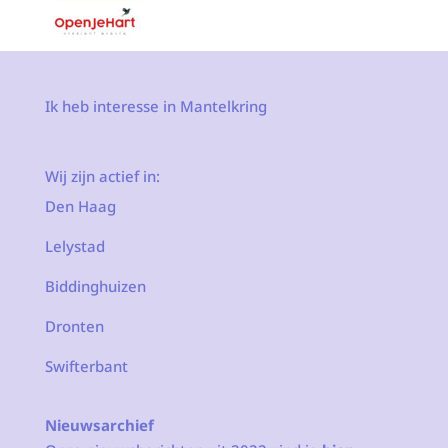
Ik heb interesse in Mantelkring
Wij zijn actief in:
Den Haag
Lelystad
Biddinghuizen
Dronten
Swifterbant
Nieuwsarchief