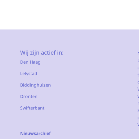
Wij zijn actief in:
Den Haag
Lelystad
Biddinghuizen
Dronten
Swifterbant
Nieuwsarchief