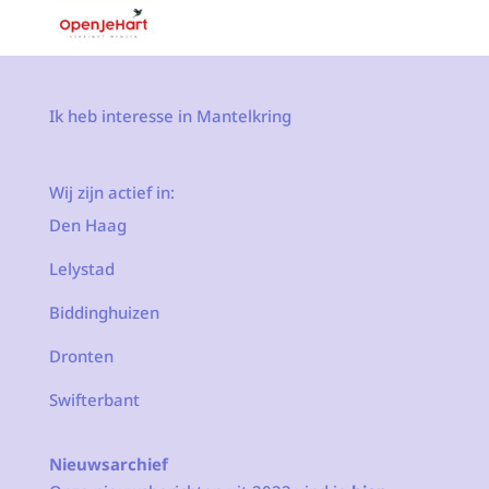
Ik heb interesse in Mantelkring
Wij zijn actief in:
Den Haag
Lelystad
Biddinghuizen
Dronten
Swifterbant
Nieuwsarchief