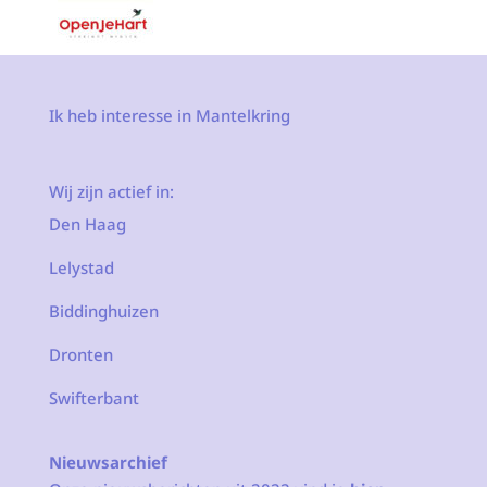
Ik heb interesse in Mantelkring
Wij zijn actief in:
Den Haag
Lelystad
Biddinghuizen
Dronten
Swifterbant
Nieuwsarchief