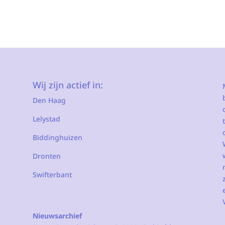
Wij zijn actief in:
Den Haag
Lelystad
Biddinghuizen
Dronten
Swifterbant
Nieuwsarchief