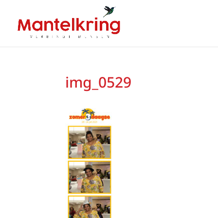
img_0529