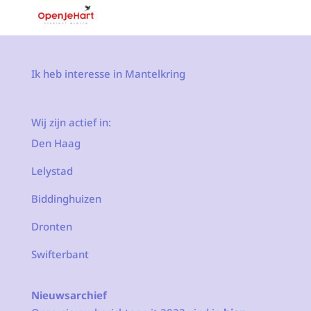
Ik heb interesse in Mantelkring
Wij zijn actief in:
Den Haag
Lelystad
Biddinghuizen
Dronten
Swifterbant
Nieuwsarchief