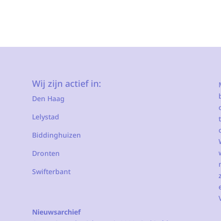
Wij zijn actief in:
Den Haag
Lelystad
Biddinghuizen
Dronten
Swifterbant
Nieuwsarchief