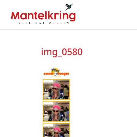
img_0580