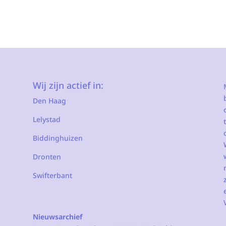
Wij zijn actief in:
Den Haag
Lelystad
Biddinghuizen
Dronten
Swifterbant
Nieuwsarchief