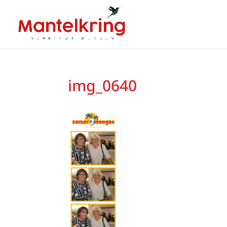
img_0640