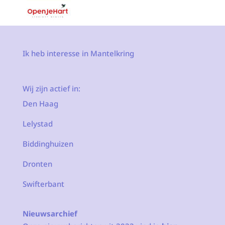
Ik heb interesse in Mantelkring
Wij zijn actief in:
Den Haag
Lelystad
Biddinghuizen
Dronten
Swifterbant
Nieuwsarchief