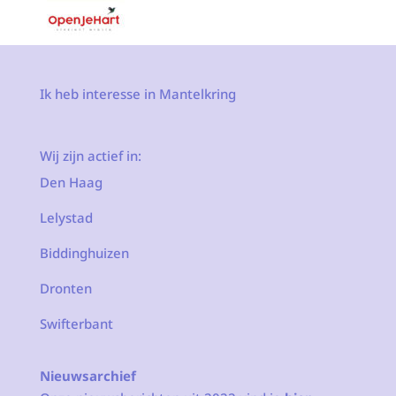
Ik heb interesse in Mantelkring
Wij zijn actief in:
Den Haag
Lelystad
Biddinghuizen
Dronten
Swifterbant
Nieuwsarchief