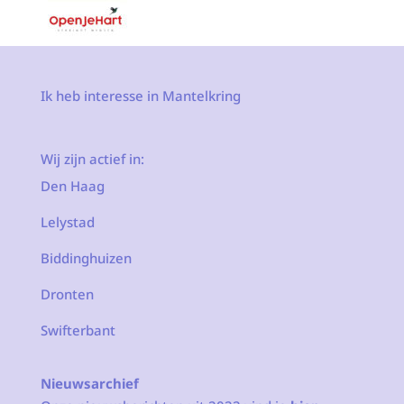
Ik heb interesse in Mantelkring
Wij zijn actief in:
Den Haag
Lelystad
Biddinghuizen
Dronten
Swifterbant
Nieuwsarchief