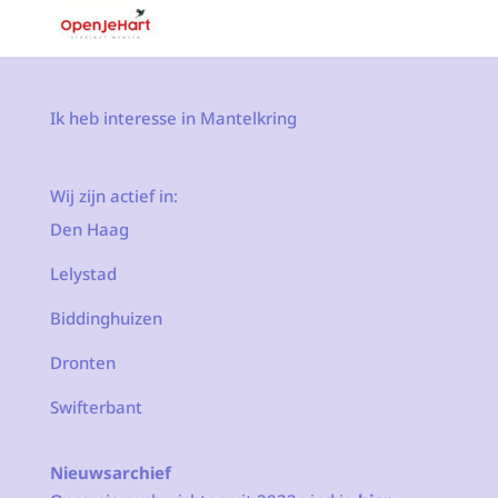
Ik heb interesse in Mantelkring
Wij zijn actief in:
Den Haag
Lelystad
Biddinghuizen
Dronten
Swifterbant
Nieuwsarchief