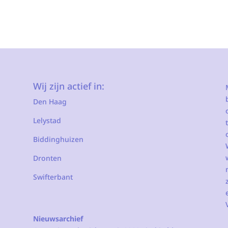
Wij zijn actief in:
Den Haag
Lelystad
Biddinghuizen
Dronten
Swifterbant
Nieuwsarchief