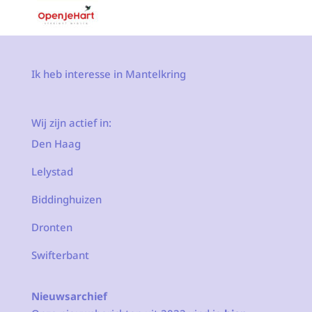
Ik heb interesse in Mantelkring
Wij zijn actief in:
Den Haag
Lelystad
Biddinghuizen
Dronten
Swifterbant
Nieuwsarchief