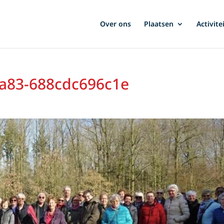
Over ons
Plaatsen
Activite
ba83-688cdc696c1e