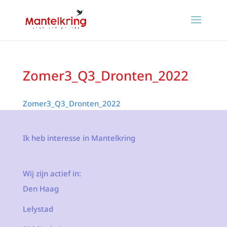
Zomer3_Q3_Dronten_2022
Zomer3_Q3_Dronten_2022
Ik heb interesse in Mantelkring
Wij zijn actief in:
Den Haag
Lelystad