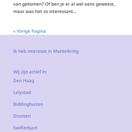
van gekomen? Of ben je er al wel eens geweest,
maar was het zo interessant...
« Vorige Pagina
Ik heb interesse in Mantelkring
Wij zijn actief in:
Den Haag
Lelystad
Biddinghuizen
Dronten
Swifterbant