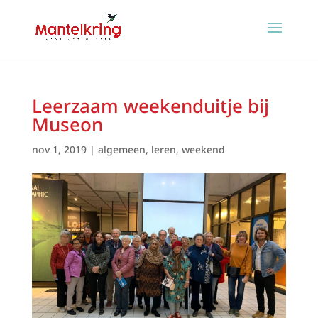
Leerzaam weekenduitje bij
Museon
nov 1, 2019
|
algemeen
,
leren
,
weekend