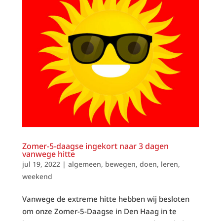
Zomer-5-daagse ingekort naar 3 dagen
vanwege hitte
jul 19, 2022
|
algemeen
,
bewegen
,
doen
,
leren
,
weekend
Vanwege de extreme hitte hebben wij besloten
om onze Zomer-5-Daagse in Den Haag in te