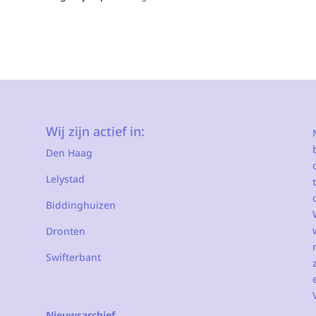
Wij zijn actief in:
Den Haag
Lelystad
Biddinghuizen
Dronten
Swifterbant
Nieuwsarchief