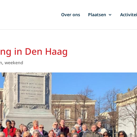
Over ons
Plaatsen
Activite
ing in Den Haag
en
,
weekend